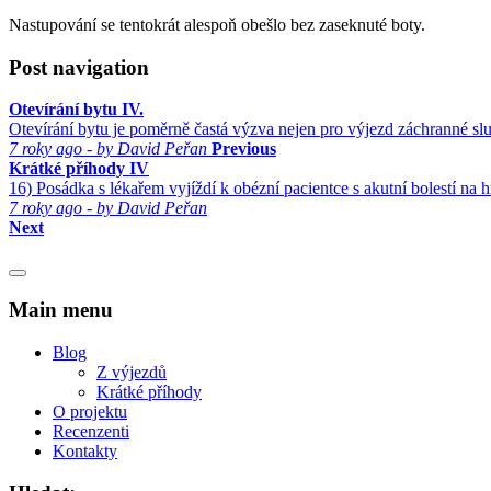
Nastupování se tentokrát alespoň obešlo bez zaseknuté boty.
Post navigation
Otevírání bytu IV.
Otevírání bytu je poměrně častá výzva nejen pro výjezd záchranné slu
7 roky ago - by David Peřan
Previous
Krátké příhody IV
16) Posádka s lékařem vyjíždí k obézní pacientce s akutní bolestí na
7 roky ago - by David Peřan
Next
ZZS Blog - Copyright 2017
Main menu
Blog
Z výjezdů
Krátké příhody
O projektu
Recenzenti
Kontakty