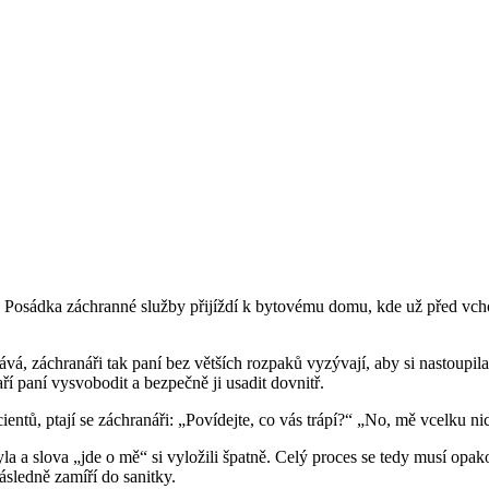
 Posádka záchranné služby přijíždí k bytovému domu, kde už před vcho
ává, záchranáři tak paní bez větších rozpaků vyzývají, aby si nastoupil
í paní vysvobodit a bezpečně ji usadit dovnitř.
ntů, ptají se záchranáři: „Povídejte, co vás trápí?“ „No, mě vcelku ni
la a slova „jde o mě“ si vyložili špatně. Celý proces se tedy musí op
ásledně zamíří do sanitky.