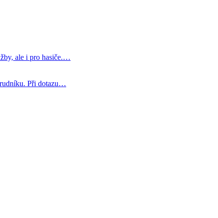
žby, ale i pro hasiče.…
 hrudníku. Při dotazu…