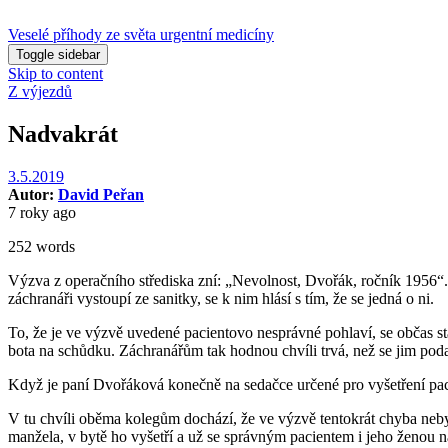
Veselé příhody ze světa urgentní medicíny
Toggle sidebar
Skip to content
Z výjezdů
Nadvakrát
3.5.2019
Autor:
David Peřan
7 roky ago
252 words
Výzva z operačního střediska zní: „Nevolnost, Dvořák, ročník 1956“.
záchranáři vystoupí ze sanitky, se k nim hlásí s tím, že se jedná o ni.
To, že je ve výzvě uvedené pacientovo nesprávné pohlaví, se občas st
bota na schůdku. Záchranářům tak hodnou chvíli trvá, než se jim podař
Když je paní Dvořáková konečně na sedačce určené pro vyšetření pacie
V tu chvíli oběma kolegům dochází, že ve výzvě tentokrát chyba neby
manžela, v bytě ho vyšetří a už se správným pacientem i jeho ženou n