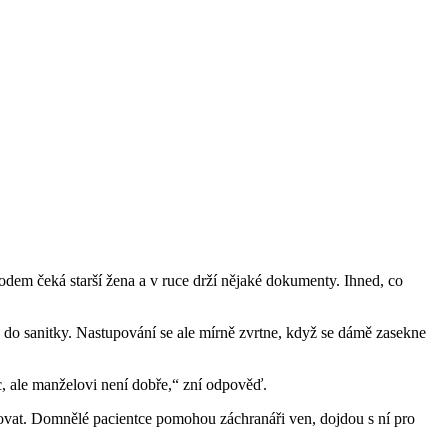
dem čeká starší žena a v ruce drží nějaké dokumenty. Ihned, co
a do sanitky. Nastupování se ale mírně zvrtne, když se dámě zasekne
c, ale manželovi není dobře,“ zní odpověď.
akovat. Domnělé pacientce pomohou záchranáři ven, dojdou s ní pro